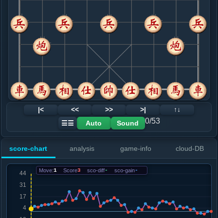
8. 车九平六
红+24
.....车２进５
红+22
砲８退１
9. 兵七进一
红+14
.....车２退１
红+22
10. 兵七进一
红+15
.....车２平３
红+21
11. 相三进五
红+6
马七进六
.....卒７进１
红+10
12. 兵三进一
红+12
|<
<<
>>
>|
↑↓
.....车３平７
红+13
0/53
Auto
Sound
☰☰
13. 马三进四
红+16
.....砲８平９
红+13
score-chart
analysis
game-info
cloud-DB
14. 车二进三
红+7
.....马７退８
红+8
Move:
1
Score
3
sco-diff
-
sco-gain
-
15. 炮八进一
黑+1
炮八进四
.....马８进７
红+0
16. 车六进五
黑+1
马七进八
.....马３进２
红+4
砲１退１