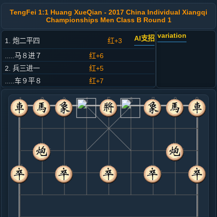
TengFei 1:1 Huang XueQian - 2017 China Individual Xiangqi
Championships Men Class B Round 1
variation
AI支招
1. 炮二平四
红+3
.....马８进７
红+6
2. 兵三进一
红+5
.....车９平８
红+7
3. 马二进三
红+8
.....卒３进１
红+8
4. 车一平二
红+9
.....马２进３
红+11
5. 马八进七
红+9
.....象７进５
红+12
6. 车九进一
红+13
.....砲２平１
红+23
车１进１
7. 车二进六
红+13
.....车１平２
红+15