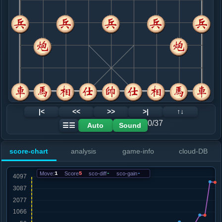
8. 炮二平一
黑+41
相三进五
.....卒３进１
黑+15
马２进３
9. 车六平七
黑+6
.....砲８平３
黑+13
车９进１
10. 车一平二
黑+15
车一进一
.....车９进１
黑+15
马２进１
11. 马三进四
黑+12
马三退五
.....车２进１
红+6
砲２平３
12. 马四进六
黑+533
相三进五
|<
<<
>>
>|
↑↓
.....车９平８
红+32
车９平４
0/37
Auto
Sound
☰☰
13. 车二进八
红+24
.....车２平８
红+15
score-chart
analysis
game-info
cloud-DB
14. 兵三进一
红+0
炮九进四
.....卒７进１
红+0
Move:
1
Score
5
sco-diff
-
sco-gain
-
15. 相七进五
黑+22
兵九进一
.....卒５进１
红+200
车８平６
16. 兵五进一
红+7
炮九进四
.....卒７进１
红+35
士６进５