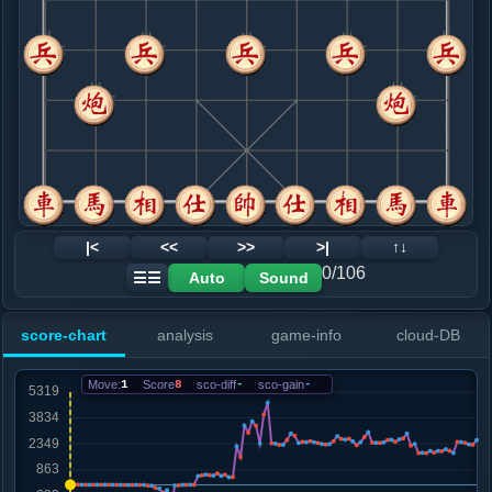
8. 车八进八
黑+8
车二进一
.....马４进６
黑+5
9. 车八平七
黑+4
.....砲３平４
黑+2
10. 车七退二
黑+4
.....士４进５
黑+2
士６进５
11. 兵五进一
黑+40
仕四进五
.....马７进６
黑+46
12. 炮五进四
黑+171
兵七进一
|<
<<
>>
>|
↑↓
.....马６进７
黑+212
0/106
Auto
Sound
☰☰
13. 仕四进五
黑+453
兵七进一
.....马７退５
黑+306
卒７进１
score-chart
analysis
game-info
cloud-DB
14. 炮六进二
黑+1488
炮五平二
.....车８进３
黑+36
卒７进１
Move:
1
Score
8
sco-diff
-
sco-gain
-
15. 兵七进一
黑+30
.....砲４进１
红+0
车１平２
16. 相三进五
红+0
炮五平一
.....卒７进１
红+8
砲８平４