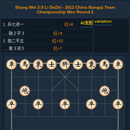
Shang Wei 2:0 Li DeZhi - 2012 China Xiangqi Team
Championship Men Round 2
variation
AI支招
1. 兵七进一
红+8
.....砲２平３
红+9
2. 炮二平五
红+15
.....象３进５
红+7
3. 马八进九
红+8
.....卒７进１
红+8
4. 马二进三
红+5
.....马８进７
红+6
5. 车一平二
红+3
.....车９平８
红+7
6. 车九平八
红+8
.....砲８进４
红+6
7. 炮八平六
黑+1
兵五进一
.....马２进４
黑+2