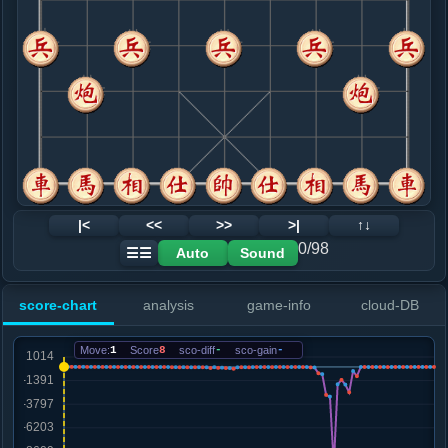
8. 炮五平一
黑+1
车４进６
.....马８进９
红+0
车二进四
9. 车二进四
黑+4
卒７进１
.....卒７进１
黑+4
车二平七
10. 车二平七
黑+4
车４进２
.....车４进２
黑+1
炮一退二
11. 炮一退二
黑+4
马２进４
.....马２进４
黑+3
仕六进五
12. 仕六进五
黑+3
车１平２
|<
<<
>>
>|
↑↓
.....车１平２
黑+2
兵九进一
0/98
Auto
Sound
☰☰
13. 兵九进一
黑+5
马９进８
.....车２进６
黑+4
炮八平七
score-chart
analysis
game-info
cloud-DB
14. 炮八平六
黑+4
车２进３
.....车２进３
黑+4
马九退八
Move:
1
Score
8
sco-diff
-
sco-gain
-
15. 马九退八
黑+22
马９进８
.....马４进３
黑+16
车七平二
16. 车七平二
黑+28
砲８平６
.....砲８平７
黑+16
相三进五