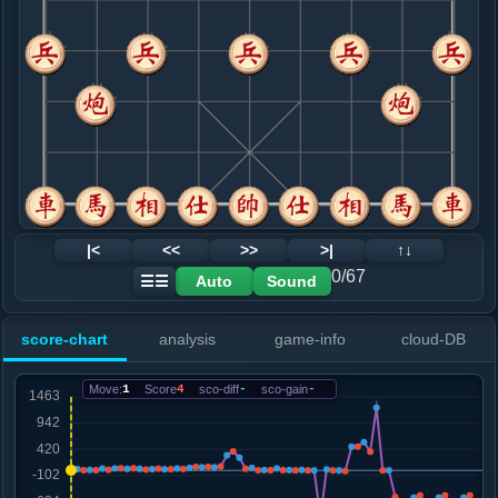
8. 兵九进一
红+35
.....车２进５
红+22
9. 马九进八
红+24
.....车４平２
红+39
10. 炮二进二
红+28
.....砲１进３
红+50
砲１平２
11. 炮七平八
红+69
.....车２平３
红+63
12. 兵七进一
红+70
|<
<<
>>
>|
↑↓
.....车３平４
红+61
0/67
Auto
Sound
☰☰
13. 马八进七
红+77
.....砲１进４
红+302
卒７进１
score-chart
analysis
game-info
cloud-DB
14. 仕四进五
红+378
.....砲８平４
红+254
士４进５
Move:
1
Score
4
sco-diff
-
sco-gain
-
15. 炮二退四
红+33
车一平四
.....卒９进１
红+50
车４平２
16. 炮二平三
红+3
车一进一
.....车４平２
红+6