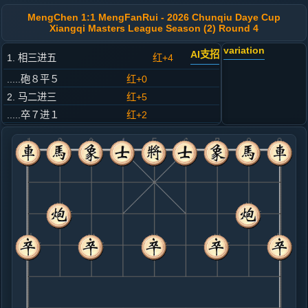
MengChen 1:1 MengFanRui - 2026 Chunqiu Daye Cup
Xiangqi Masters League Season (2) Round 4
variation
AI支招
1. 相三进五
红+4
.....砲８平５
红+0
2. 马二进三
红+5
.....卒７进１
红+2
3. 仕四进五
黑+11
.....马８进７
黑+9
4. 车一平四
黑+27
.....车９平８
黑+16
5. 炮二退二
黑+21
.....卒３进１
黑+7
6. 炮八平七
黑+27
.....马２进３
黑+13
7. 马八进九
黑+82
兵七进一
.....马３进４
黑+2
砲２进５