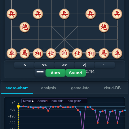
8. 车九平八
黑+6
.....车１进２
黑+1
9. 炮二平三
黑+6
兵七进一
.....砲５退１
红+19
马４进５
10. 车四进八
黑+16
车四进七
.....马４进５
黑+14
11. 马三进五
黑+9
.....砲５进５
黑+14
12. 车四退五
黑+5
|<
<<
>>
>|
↑↓
.....砲５退２
黑+4
砲２平５
0/44
Auto
Sound
☰☰
13. 兵七进一
黑+69
车八进六
.....砲２平３
黑+108
score-chart
analysis
game-info
cloud-DB
14. 车八进六
黑+531
马九进七
.....象７进５
黑+8
砲３进３
Move:
1
Score
4
sco-diff
-
sco-gain
-
15. 车八平七
黑+10
.....车８进５
黑+7
16. 炮七退一
黑+53
兵三进一
.....士４进５
黑+73