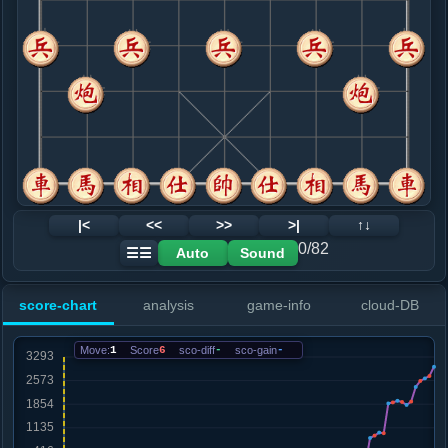
8. 车三退一
红+2
.....砲２平４
红+26
砲９平７
9. 车三平八
红+19
.....马５进６
红+84
卒３进１
10. 车九进一
红+9
相七进五
.....车８进４
红+3
11. 车九平八
红+9
.....砲９平７
红+53
卒５进１
12. 相三进五
红+42
|<
<<
>>
>|
↑↓
.....卒１进１
红+321
砲７进５
0/82
Auto
Sound
☰☰
13. 炮七进四
红+154
兵三进一
.....车８平２
红+284
卒５进１
score-chart
analysis
game-info
cloud-DB
14. 车八进四
红+297
.....马６进８
红+270
Move:
1
Score
6
sco-diff
-
sco-gain
-
15. 兵三进一
红+303
.....象７进５
红+233
16. 炮七平一
红+107
兵七进一
.....马７进９
红+182