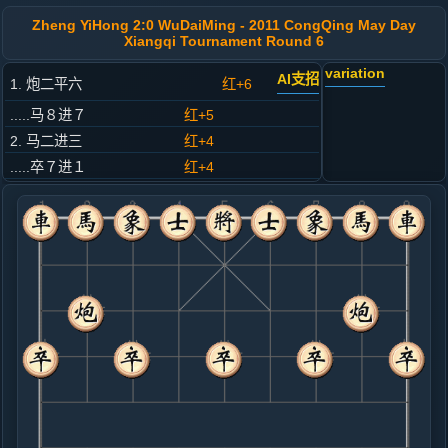
Zheng YiHong 2:0 WuDaiMing - 2011 CongQing May Day
Xiangqi Tournament Round 6
variation
AI支招
1. 炮二平六
红+6
.....马８进７
红+5
2. 马二进三
红+4
.....卒７进１
红+4
3. 车一平二
红+4
.....车９平８
红+3
4. 车二进六
红+0
.....砲８平９
红+1
5. 车二平三
红+2
.....马２进３
红+12
象３进５
6. 马八进九
红+3
兵七进一
.....砲９退１
红+1
7. 炮八平七
黑+4
.....马３退５
红+5
车１进２