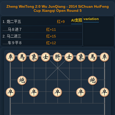
Zheng WeiTong 2:0 Wu JunQiang - 2014 SiChuan HuiFeng
Cup Xiangqi Open Round 5
variation
AI支招
1. 炮二平五
红+9
.....马８进７
红+11
2. 马二进三
红+15
.....车９平８
红+12
3. 车一平二
红+11
.....马２进３
红+12
4. 兵七进一
红+10
.....卒７进１
红+9
5. 车二进六
红+8
.....砲８平９
红+4
马７进６
6. 车二平三
红+5
.....砲９退１
红+5
7. 炮八平六
红+5
马八进七
.....车８进５
红+19
车１平２