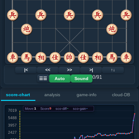
8. 炮八平七
红+3
车九平六
.....马３进２
红+7
砲８进２
9. 车二进四
红+9
.....象７进５
红+10
10. 车九平四
红+11
.....车１平４
红+33
卒３进１
11. 马三进四
红+10
.....士６进５
红+16
12. 马四进三
红+7
仕四进五
|<
<<
>>
>|
↑↓
.....马２进１
红+6
0/91
Auto
Sound
☰☰
13. 炮七退一
红+6
.....马１进３
红+6
score-chart
analysis
game-info
cloud-DB
14. 车四进三
红+3
兵五进一
.....车４进３
红+153
车４平６
Move:
1
Score
9
sco-diff
-
sco-gain
-
15. 兵三进一
红+17
兵五进一
.....象５进７
红+13
16. 兵七进一
红+14
.....砲２进５
红+20
砲８进２