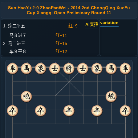
Sun HaoYu 2:0 ZhaoPanWei - 2014 2nd ChongQing XueFu
Cup Xiangqi Open Preliminary Round 11
variation
AI支招
1. 炮二平五
红+9
.....马８进７
红+11
2. 马二进三
红+15
.....车９平８
红+12
3. 车一平二
红+11
.....马２进３
红+12
4. 兵三进一
红+8
.....卒３进１
红+9
5. 马八进九
红+7
.....卒１进１
红+5
象３进５
6. 车九进一
红+5
.....卒１进１
红+7
7. 兵九进一
红+3
.....车１进５
红+10