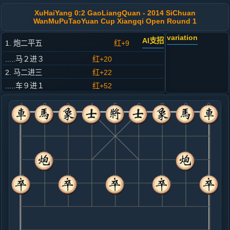
XuHaiYang 0:2 GaoLiangQuan - 2014 SiChuan
WanMuPuTaoYuan Cup Xiangqi Open Round 1
variation
AI支招
1. 炮二平五
红+9
.....马２进３
红+20
2. 马二进三
红+22
.....车９进１
红+52
3. 车一平二
红+78
.....马８进９
红+99
4. 兵七进一
红+71
.....车９平４
红+44
5. 马八进七
红+26
.....车４进５
红+128
车４进３
6. 相七进九
红+16
炮八进四
.....砲８平７
红+89
车４平３
7. 车二进四
红+0
兵三进一
.....象３进５
红+2