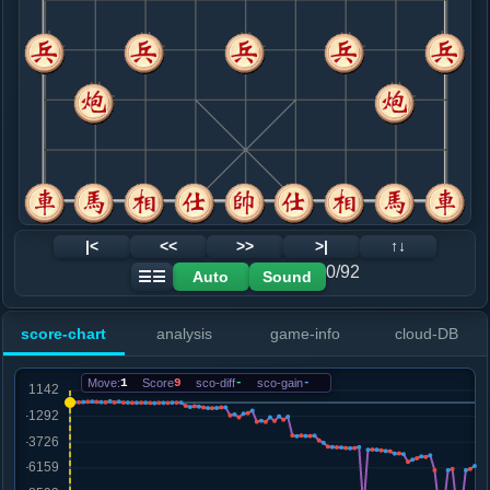
8. 车二平六
黑+17
马三退五
.....车４平３
黑+16
9. 车九平七
黑+8
.....士４进５
黑+7
卒９进１
10. 炮五平四
黑+31
炮八退一
.....车３平１
黑+45
11. 炮八退一
黑+23
.....车１退２
黑+23
12. 炮八平九
黑+31
兵三进一
|<
<<
>>
>|
↑↓
.....车１平６
黑+4
车１平２
0/92
Auto
Sound
☰☰
13. 仕四进五
黑+6
.....车１平２
黑+3
车６平２
score-chart
analysis
game-info
cloud-DB
14. 马七进八
黑+305
车七平八
.....砲２平１
黑+414
Move:
1
Score
9
sco-diff
-
sco-gain
-
15. 兵七进一
黑+345
.....卒３进１
黑+379
16. 炮四平八
黑+463
兵三进一
.....车２平４
黑+518