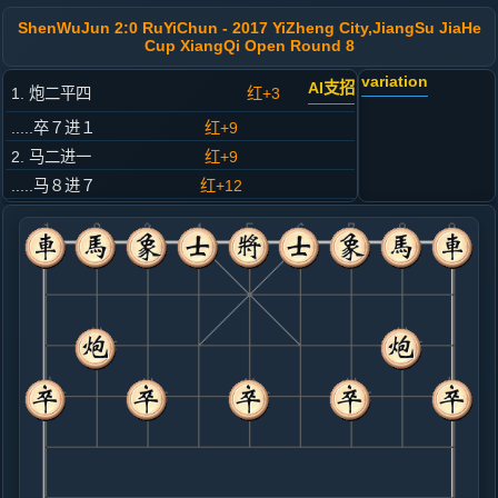
ShenWuJun 2:0 RuYiChun - 2017 YiZheng City,JiangSu JiaHe
Cup XiangQi Open Round 8
variation
AI支招
1. 炮二平四
红+3
.....卒７进１
红+9
2. 马二进一
红+9
.....马８进７
红+12
3. 炮八平五
红+10
.....马２进３
红+4
4. 马八进七
红+1
.....车１平２
红+8
5. 车一平二
红+9
.....车９平８
红+13
6. 车九平八
红+10
.....卒３进１
红+10
砲２进４
7. 车二进四
红+5
兵一进一
.....士６进５
红+18
砲８平９