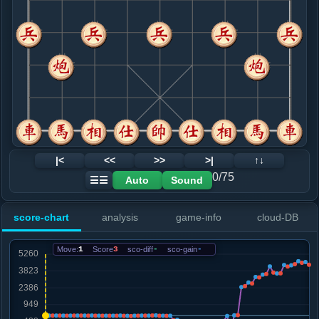
8. 兵一进一
红+2
兵七进一
.....象７进５
红+3
9. 仕六进五
黑+2
炮四退一
.....砲８进２
红+1
10. 车八进六
黑+3
炮四平三
.....马３进４
红+0
砲２平１
11. 车八退三
黑+2
.....卒１进１
红+12
马４退３
12. 炮四退一
黑+8
炮五平六
|<
<<
>>
>|
↑↓
.....马４进３
黑+9
0/75
Auto
Sound
☰☰
13. 炮五平三
黑+31
炮四进三
.....马３退４
红+0
马３退２
score-chart
analysis
game-info
cloud-DB
14. 相七进五
红+1
.....砲８退１
红+10
砲８退３
Move:
1
Score
3
sco-diff
-
sco-gain
-
15. 车八平六
红+8
兵三进一
.....马４退６
红+8
砲２进２
16. 车二平四
红+19
.....马６进８
红+30