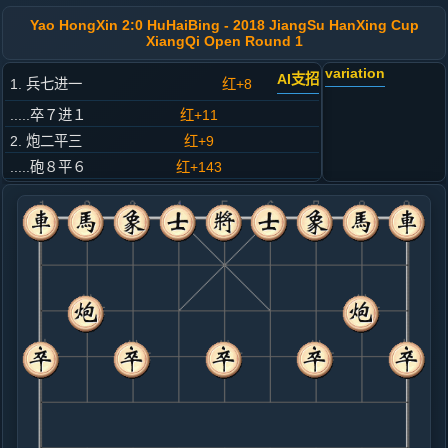
Yao HongXin 2:0 HuHaiBing - 2018 JiangSu HanXing Cup
XiangQi Open Round 1
variation
AI支招
1. 兵七进一
红+8
.....卒７进１
红+11
2. 炮二平三
红+9
.....砲８平６
红+143
3. 兵三进一
红+138
.....象７进５
红+93
4. 兵三进一
红+87
.....象５进７
红+118
5. 炮八平五
红+72
.....象７退５
红+111
马２进３
6. 马二进一
红+109
.....砲６平７
红+686
马８进９
7. 马八进七
红+589
.....车１进１
红+582