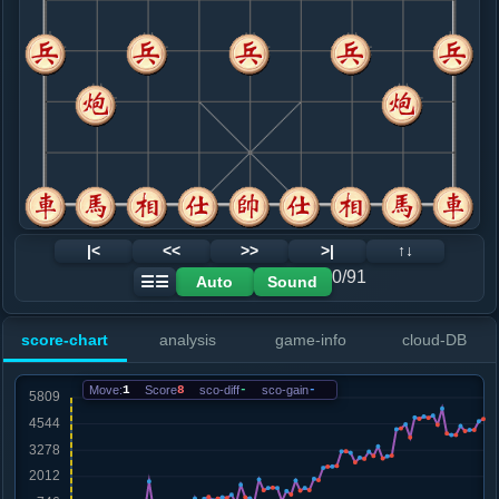
8. 车一平二
红+408
车九平八
.....车１平６
红+343
9. 车九平八
红+270
仕四进五
.....马２进１
红+1773
车６进６
10. 仕四进五
红+354
车八进七
.....车６进４
红+364
11. 炮五进四
红+390
.....士６进５
红+419
12. 相七进五
红+214
炮五平九
|<
<<
>>
>|
↑↓
.....马８进６
红+484
卒１进１
0/91
Auto
Sound
☰☰
13. 炮五平九
红+507
.....卒９进１
红+736
车９进２
score-chart
analysis
game-info
cloud-DB
14. 车八进五
红+15
兵九进一
.....砲２平４
红+949
卒３进１
Move:
1
Score
8
sco-diff
-
sco-gain
-
15. 兵九进一
红+343
车八平六
.....砲７退２
红+934
砲４进１
16. 车八平六
红+1029
.....马６进８
红+860