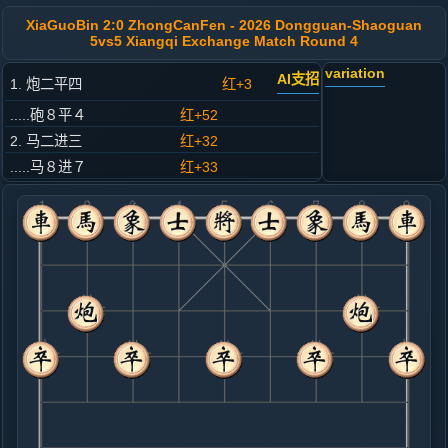
XiaGuoBin 2:0 ZhongCanFen - 2026 Dongguan-Shaoguan
5vs5 Xiangqi Exchange Match Round 4
variation
AI支招
1. 炮二平四
红+3
.....砲８平４
红+52
2. 马二进三
红+32
.....马８进７
红+33
3. 兵三进一
红+13
.....车９平８
红+11
4. 相七进五
红+10
.....马２进１
红+9
5. 车一进一
红+6
.....士６进５
红+5
车８进６
6. 车一平六
红+4
马八进七
.....砲２平３
红+10
车８进６
7. 马八进七
红+2
车六进三
.....车１平２
红+7
车８进６