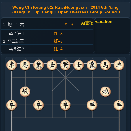
Wong Chi Keung 0:2 RuanHuangJian - 2014 6th Yang
GuangLin Cup XiangQi Open Overseas Group Round 1
variation
AI支招
1. 炮二平六
红+6
.....卒７进１
红+8
2. 马二进三
红+5
.....马８进７
红+4
3. 兵七进一
红+4
.....车９平８
红+4
4. 马八进七
红+2
.....马２进１
红+4
5. 相七进五
红+1
.....砲２进４
红+2
砲２平３
6. 兵三进一
红+2
.....卒７进１
红+2
7. 相五进三
红+3
.....车１进１
红+7
砲８进４