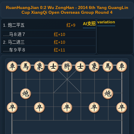
RuanHuangJian 0:2 Wu ZongHan - 2014 6th Yang GuangLin
Cup XiangQi Open Overseas Group Round 4
variation
AI支招
1. 炮二平五
红+9
.....马８进７
红+10
2. 马二进三
红+10
.....车９平８
红+11
3. 车一平二
红+8
.....马２进３
红+12
4. 兵七进一
红+10
.....卒７进１
红+9
5. 马八进七
红+17
.....砲２进４
红+8
6. 兵三进一
红+2
.....卒７进１
红+8
7. 车二进六
红+9
.....卒７进１
红+1