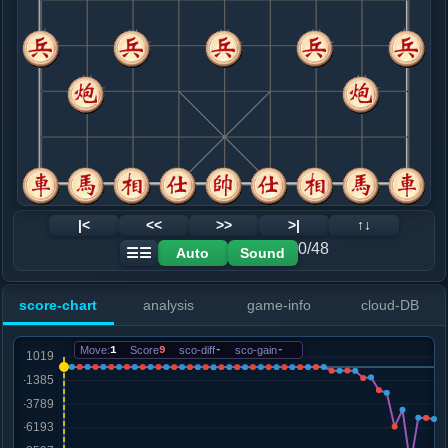
8. 马七进六
黑+1
车二平三
.....砲８平９
红+4
卒７进１
9. 车二平三
黑+3
车二进三
.....车８进２
黑+4
10. 兵七进一
黑+6
.....砲２退５
黑+23
11. 车三退三
黑+11
.....砲２平７
黑+4
12. 车三平四
黑+8
|<
<<
>>
>|
↑↓
.....卒３进１
黑+13
0/48
Auto
Sound
☰☰
13. 炮八平七
黑+4
.....车８进６
黑+3
score-chart
analysis
game-info
cloud-DB
14. 车九平八
黑+4
.....卒３进１
黑+4
Move:
1
Score
9
sco-diff
-
sco-gain
-
15. 炮七进五
黑+4
.....砲９平３
黑+4
16. 马六进五
黑+10
.....马７进５
黑+3