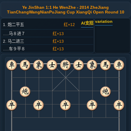
Ye JinShan 1:1 He WenZhe - 2014 ZheJiang
TianChangWangNianPuJiang Cup XiangQi Open Round 10
variation
AI支招
1. 炮二平五
红+12
.....马８进７
红+13
2. 马二进三
红+13
.....车９平８
红+13
3. 车一平二
红+12
.....马２进３
红+18
4. 兵七进一
红+7
.....卒７进１
红+11
5. 车二进六
红+4
.....砲８平９
红+4
马７进６
6. 车二平三
红+10
.....砲９退１
红+5
7. 马八进七
红+3
.....车１进１
红+8
士４进５