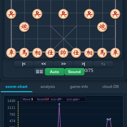
8. 炮八平九
红+25
.....车１平６
红+12
9. 车三退一
红+3
马七进六
.....砲２平１
红+5
10. 车三平八
黑+1
.....车８进６
红+7
马７进８
11. 车八进二
红+5
.....砲９进１
红+6
12. 兵三进一
黑+2
马七进六
|<
<<
>>
>|
↑↓
.....车８平７
红+0
0/75
Auto
Sound
☰☰
13. 马七进八
黑+2
.....车７退１
红+52
车６平３
score-chart
analysis
game-info
cloud-DB
14. 炮五平七
红+62
.....车７平３
红+56
砲１进４
Move:
1
Score
12
sco-diff
-
sco-gain
-
15. 相七进五
红+30
.....车３进１
红+1297
车３平４
16. 车九平八
红+15
炮七进四
.....车６进３
红+14
马７退５