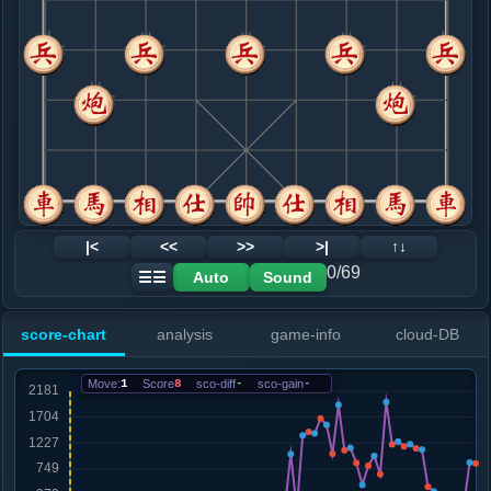
8. 相七进五
红+5
马三退五
.....车９平８
红+3
9. 车一平二
红+0
炮二进二
.....砲３平２
红+3
10. 炮八平七
黑+1
炮八平九
.....卒３进１
黑+1
11. 车四平七
黑+4
.....车８进６
红+3
马４进６
12. 炮二退一
红+0
兵三进一
|<
<<
>>
>|
↑↓
.....马４进６
红+0
0/69
Auto
Sound
☰☰
13. 炮二平九
黑+6
车七进三
.....车８进３
黑+5
score-chart
analysis
game-info
cloud-DB
14. 马三退二
黑+5
.....士４进５
黑+3
Move:
1
Score
8
sco-diff
-
sco-gain
-
15. 仕六进五
黑+4
.....车１平４
黑+6
车１平２
16. 车七进三
红+0
.....砲２进２
红+1
车４平２