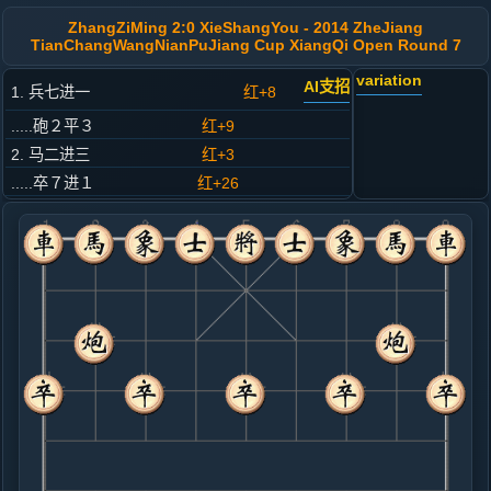
ZhangZiMing 2:0 XieShangYou - 2014 ZheJiang
TianChangWangNianPuJiang Cup XiangQi Open Round 7
variation
AI支招
1. 兵七进一
红+8
.....砲２平３
红+9
2. 马二进三
红+3
.....卒７进１
红+26
3. 马八进七
红+19
.....马８进７
红+29
4. 车九进一
红+2
.....象３进５
红+7
5. 车九平四
红+6
.....马２进４
红+4
马２进１
6. 马七进八
红+1
.....卒３进１
红+21
砲８平９
7. 车四进三
红+14
.....砲８平９
红+45