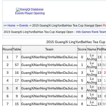
Events
Player
Opening
=>
Home
->
Events
-> 2015 GuangXi LingYunBaiHao Tea Cup Xiangqi Open
Pl
2015 GuangXi LingYunBaiHao Tea Cup Xiangqi Open：
Info
Games
Rank
Tea
2015 GuangXi LingYunBaiHao Tea Cup X
Round
Table
Team
Score
Name
Pid
Re
Lu
1
7
GuangXiNanNingYinHaiWanDaJiuLou
0
13
1
AnJing
Lu
2
57
GuangXiNanNingYinHaiWanDaJiuLou
1
13
B/
AnJing
Lu
3
16
GuangXiNanNingYinHaiWanDaJiuLou
3
13
2
AnJing
Lu
4
17
GuangXiNanNingYinHaiWanDaJiuLou
5
13
1
AnJing
Lu
5
8
GuangXiNanNingYinHaiWanDaJiuLou
6
13
B/
AnJing
Lu
6
9
GuangXiNanNingYinHaiWanDaJiuLou
8
13
0
AnJing
Lu
7
15
GuangXiNanNingYinHaiWanDaJiuLou
8
13
B/
AnJing