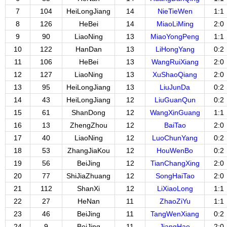
7
104
HeiLongJiang
14
NieTieWen
1:1
8
126
HeBei
14
MiaoLiMing
2:0
9
90
LiaoNing
13
MiaoYongPeng
1:1
10
122
HanDan
13
LiHongYang
0:2
11
106
HeBei
13
WangRuiXiang
2:0
12
127
LiaoNing
13
XuShaoQiang
2:0
13
95
HeiLongJiang
13
LiuJunDa
0:2
14
43
HeiLongJiang
12
LiuGuanQun
0:2
15
61
ShanDong
12
WangXinGuang
1:1
16
13
ZhengZhou
12
BaiTao
2:0
17
40
LiaoNing
12
LuoChunYang
0:2
18
53
ZhangJiaKou
12
HouWenBo
0:2
19
56
BeiJing
12
TianChangXing
2:0
20
77
ShiJiaZhuang
12
SongHaiTao
2:0
21
112
ShanXi
12
LiXiaoLong
1:1
22
27
HeNan
11
ZhaoZiYu
1:1
23
46
BeiJing
11
TangWenXiang
0:2
24
9
BeiJing
11
JiangHao
2:0