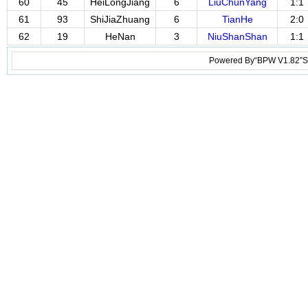
60
45
HeiLongJiang
6
LiuChunYang
1:1
61
93
ShiJiaZhuang
6
TianHe
2:0
62
19
HeNan
3
NiuShanShan
1:1
Powered By“BPW V1.82”