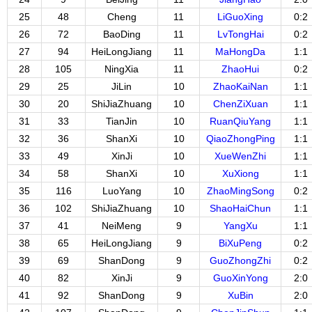
25
48
Cheng
11
LiGuoXing
0:2
26
72
BaoDing
11
LvTongHai
0:2
27
94
HeiLongJiang
11
MaHongDa
1:1
28
105
NingXia
11
ZhaoHui
0:2
29
25
JiLin
10
ZhaoKaiNan
1:1
30
20
ShiJiaZhuang
10
ChenZiXuan
1:1
31
33
TianJin
10
RuanQiuYang
1:1
32
36
ShanXi
10
QiaoZhongPing
1:1
33
49
XinJi
10
XueWenZhi
1:1
34
58
ShanXi
10
XuXiong
1:1
35
116
LuoYang
10
ZhaoMingSong
0:2
36
102
ShiJiaZhuang
10
ShaoHaiChun
1:1
37
41
NeiMeng
9
YangXu
1:1
38
65
HeiLongJiang
9
BiXuPeng
0:2
39
69
ShanDong
9
GuoZhongZhi
0:2
40
82
XinJi
9
GuoXinYong
2:0
41
92
ShanDong
9
XuBin
2:0