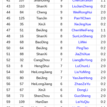
42
107
ShanDong
9
ChenJinShun
1:1
43
110
ShanXi
9
LiuJianZheng
0:2
44
84
Cheng
9
WeiRongHui
2:0
45
125
TianJin
9
PanYiChen
2:0
46
35
XinJi
8
XieJingXue
0:2
47
51
BeiJing
8
ChenWeiFeng
1:1
48
16
ShanXi
8
SunLinSheng
2:0
49
68
BaoDing
8
LiWei
2:0
50
64
BeiJing
8
PingTao
0:2
51
88
ShanXi
8
JiaZhiXue
0:2
52
32
CangZhou
7
LiangBoYong
2:0
53
8
HengShui
7
LuChunLi
2:0
54
60
HeiLongJiang
7
LiuYuMing
2:0
55
80
BeiJing
7
YaoJianHong
2:0
56
57
HeiLongJiang
6
ZhaoZeYu
0:2
57
67
XinJi
6
DongLi
2:0
58
73
ShenZhou
6
GuoSheng
2:0
59
109
HanDan
6
LeiYuQiu
0:2