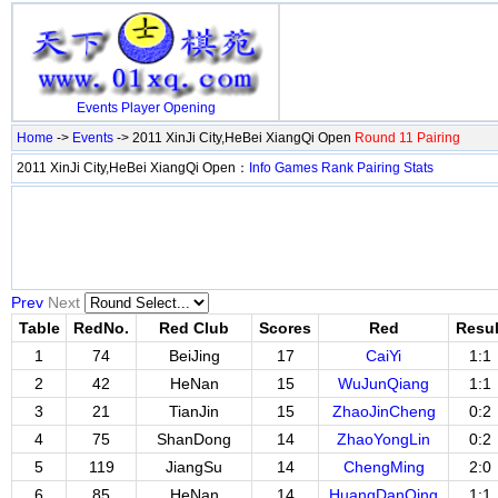
Events
Player
Opening
Home
->
Events
-> 2011 XinJi City,HeBei XiangQi Open
Round 11 Pairing
2011 XinJi City,HeBei XiangQi Open：
Info
Games
Rank
Pairing
Stats
Prev
Next
Table
RedNo.
Red Club
Scores
Red
Resul
1
74
BeiJing
17
CaiYi
1:1
2
42
HeNan
15
WuJunQiang
1:1
3
21
TianJin
15
ZhaoJinCheng
0:2
4
75
ShanDong
14
ZhaoYongLin
0:2
5
119
JiangSu
14
ChengMing
2:0
6
85
HeNan
14
HuangDanQing
1:1