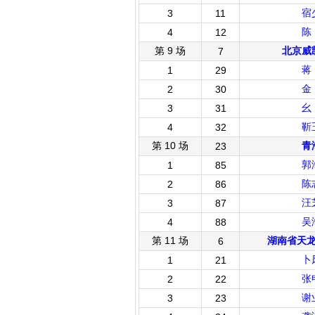
宿
3
11
陈
4
12
第 9 场
北京威
7
蒋
1
29
金
2
30
幺
3
31
靳
4
32
第 10 场
青
23
郭
1
85
陈
2
86
汪
3
87
吴
4
88
第 11 场
湖南省天
6
卜
1
21
张
2
22
谢
3
23