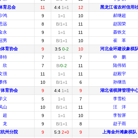
体育总会
黑龙江省农村信用
11
4:4
1=1
12
少鸿
郝继超
9
1=1
10
思远
赵国荣
8
B/1=1
11
金永
聂铁文
9
1=1
11
冠男
崔 革
9
B/1=1
10
油体育协会
河北金环建设象棋
9
3:5
0-2
10
泽特
申 鹏
7
1=1
7
 欣
陆伟韬
7
B/
0-2
11
文强
赵殿宇
11
1=1
11
攀伟
孙继浩
10
B/1=1
6
矿体育协会
湖北省棋牌管理中
9
4:4
1=1
9
学义
李雪松
5
1=1
7
凤山
汪 洋
10
B/1=1
11
 超
李智屏
9
1=1
10
 龙
赵子雨
9
B/1=1
8
院杭州分院
上海金外滩象棋队
9
5:3
2+0
9