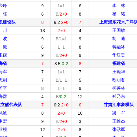
少峰
李 林
9
1=1
6
 栋
杨 铭
6
B/
2+0
8
凯建设队
上海浦东花木广洋
8
6:2
2+0
7
 川
王国敏
13
2+0
4
 波
胡 迪
9
B/1=1
9
 毅
蒋融冰
6
1=1
8
玉砚
华辰昊
9
B/
2+0
9
海省
福建省
7
3:5
0-2
8
海军
王晓华
7
1=1
7
志刚
欧明君
7
B/1=1
5
芝平
柯善林
8
1=1
9
海群
郑乃东
4
B/
0-2
12
龙立醒代表队
甘肃汇丰象棋队
7
6:2
2+0
6
凤波
梁 军
8
2+0
10
申宏
王维杰
9
B/
2+0
3
业枧
张尕军
12
2+0
8