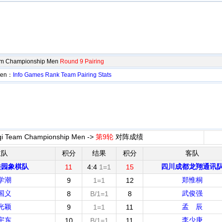
eam Championship Men
Round 9 Pairing
 Men：
Info
Games
Rank
Team
Pairing
Stats
gqi Team Championship Men ->
第9轮
对阵成绩
主队
积分
结果
积分
客队
桂园象棋队
四川成都龙翔通讯
11
4:4
1=1
15
学潮
郑惟桐
9
1=1
12
国义
武俊强
8
B/1=1
8
光颖
孟 辰
9
1=1
11
宇东
李少庚
10
B/1=1
11