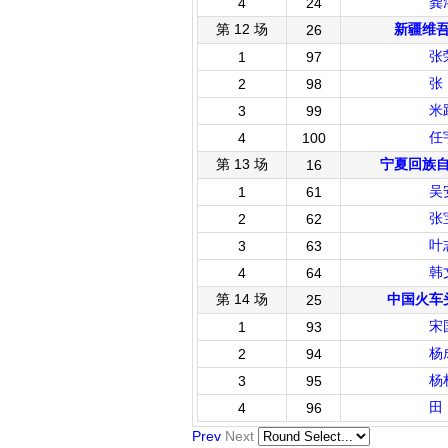
龚
4
24
第 12 场
新疆维
26
张
1
97
张
2
98
米
3
99
任
4
100
第 13 场
宁夏回族
16
吴
1
61
张
2
62
叶
3
63
韩
4
64
第 14 场
中国火车
25
宋
1
93
杨
2
94
杨
3
95
田
4
96
Prev
Next