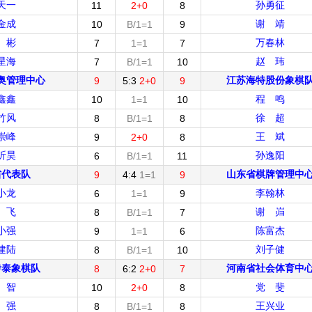
天一
孙勇征
11
2+0
8
金成
谢 靖
10
B/1=1
9
 彬
万春林
7
1=1
7
星海
赵 玮
7
B/1=1
10
奥管理中心
江苏海特股份象棋
9
5:3
2+0
9
鑫鑫
程 鸣
10
1=1
10
竹风
徐 超
8
B/1=1
8
崇峰
王 斌
9
2+0
8
昕昊
孙逸阳
6
B/1=1
11
省代表队
山东省棋牌管理中
9
4:4
1=1
9
小龙
李翰林
6
1=1
9
 飞
谢 岿
8
B/1=1
7
小强
陈富杰
9
1=1
6
建陆
刘子健
8
B/1=1
10
伊泰象棋队
河南省社会体育中
8
6:2
2+0
7
 智
党 斐
10
2+0
8
 强
王兴业
8
B/1=1
8