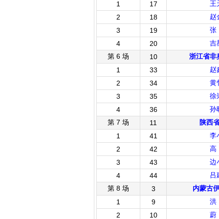
王
1
17
赵
2
18
张
3
19
吉
4
20
第 6 场
浙江省非
10
赵
1
33
黄
2
34
徐
3
35
孙
4
36
第 7 场
陕西
11
李
1
41
高
2
42
边
3
43
吕
4
44
第 8 场
内蒙古
3
洪
1
9
蔚
2
10