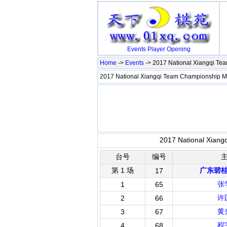
Events
Player
Opening
Home
->
Events
-> 2017 National Xiangqi T
2017 National Xiangqi Team Championship
2017 National Xian
台号
编号
第 1 场
广东碧
17
张
1
65
许
2
66
黄
3
67
程
4
68