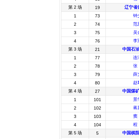
第 2 场
辽宁省
19
钟
1
73
范
2
74
吴
3
75
李
4
76
第 3 场
中国石
21
连
1
77
张
2
78
薛
3
79
赵
4
80
第 4 场
中国煤
27
景
1
101
蒋
2
102
窦
3
103
程
4
104
第 5 场
中国棋
5