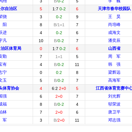
鸿翔
李 巍
3
B/
0-2
5
吾尔自治区
天津市春华校园队
5
1:7
0-2
6
荣骁
王 昊
3
0-2
9
 阳
尚培峰
8
B/1=1
7
跃进
成海文
4
0-2
6
宇凡
潘奕辰
10
B/
0-2
7
自治区体育局
山西省
0
1:7
0-2
6
安勤
周 军
7
1=1
5
宝有
韩 强
4
B/
0-2
11
志宁
梁辉远
0
0:2
8
文玉
高海军
5
B/
0-2
7
头体育协会
江西省体育竞赛中
4
6:2
2+0
5
国强
刘光辉
6
2+0
7
成福
邬荣波
8
B/
0-2
4
柏林
唐卫平
7
2+0
6
 军
邓志强
3
B/
2+0
11