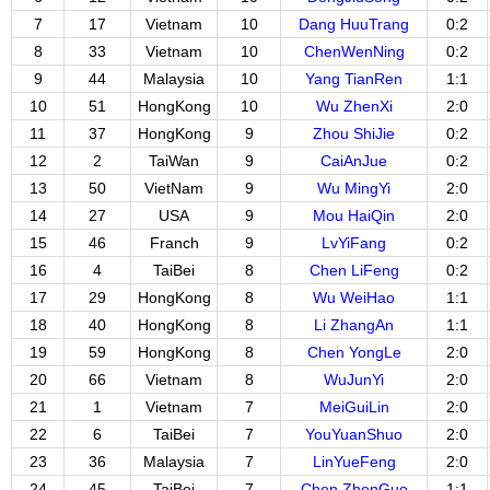
7
17
Vietnam
10
Dang HuuTrang
0:2
8
33
Vietnam
10
ChenWenNing
0:2
9
44
Malaysia
10
Yang TianRen
1:1
10
51
HongKong
10
Wu ZhenXi
2:0
11
37
HongKong
9
Zhou ShiJie
0:2
12
2
TaiWan
9
CaiAnJue
0:2
13
50
VietNam
9
Wu MingYi
2:0
14
27
USA
9
Mou HaiQin
2:0
15
46
Franch
9
LvYiFang
0:2
16
4
TaiBei
8
Chen LiFeng
0:2
17
29
HongKong
8
Wu WeiHao
1:1
18
40
HongKong
8
Li ZhangAn
1:1
19
59
HongKong
8
Chen YongLe
2:0
20
66
Vietnam
8
WuJunYi
2:0
21
1
Vietnam
7
MeiGuiLin
2:0
22
6
TaiBei
7
YouYuanShuo
2:0
23
36
Malaysia
7
LinYueFeng
2:0
24
45
TaiBei
7
Chen ZhenGuo
1:1